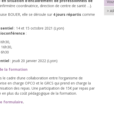
é en situation d’encadrement de professionnels de
Vous
nfirmière coordinatrice, direction de centre de santé …).
> A
ise BOUER, elle se déroule sur
4 jours répartis
comme
ésentiel
: 14 et 15 octobre 2021 (Lyon)
sioconférence
:
16h30,
 16h30,
16h30
ntiel
: jeudi 20 janvier 2022 (Lyon)
de la formation
s le cadre d’une collaboration entre l’organisme de
rise en charge OPCO et le GRCS qui prend en charge la
anisation des repas. Une participation de 15€ par repas par
 en plus du coût pédagogique de la formation.
e formulaire
.