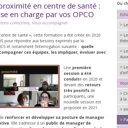
oximité en centre de santé :
Ou ch
ise en charge par vos OPCO
Echa
tions collectives
,
Vous accompagner
> L
ntre de santé », cette formation a été créée en 2020
> Le
IS pour répondre aux besoins exprimés par la
thé
 et notamment l’interrogation suivante :
quelle
> Le
ompagner ces équipes, les impliquer, évoluer avec
Auv
> Le
Une
première
d'in
session a été
conduit
e en 2020 et
Vou
devant des
retours
très positifs
de
> Cr
participants, une
à la
nouvelle session est
proposée en 2021.
> Im
 de
renforcer et développer sa posture de manager
> Pa
ative
. Elle s’adresse à un
public de manager de