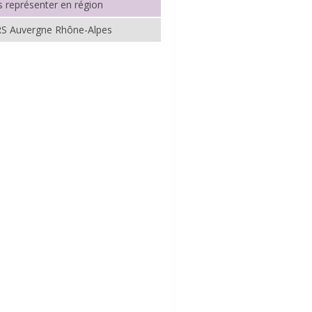
 représenter en région
RS Auvergne Rhône-Alpes