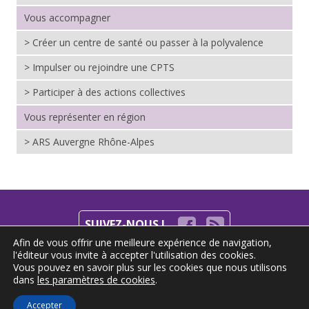
Vous accompagner
> Créer un centre de santé ou passer à la polyvalence
> Impulser ou rejoindre une CPTS
> Participer à des actions collectives
Vous représenter en région
> ARS Auvergne Rhône-Alpes
SUIVEZ-NOUS !
Afin de vous offrir une meilleure expérience de navigation,
l'éditeur vous invite à accepter l'utilisation des cookies.
S'INSCRIRE À LA NEWSLETTER
Vous pouvez en savoir plus sur les cookies que nous utilisons
dans
les paramètres de cookies
.
© GRCS-RA
|
Mentions légales
|
Contact
Accepter