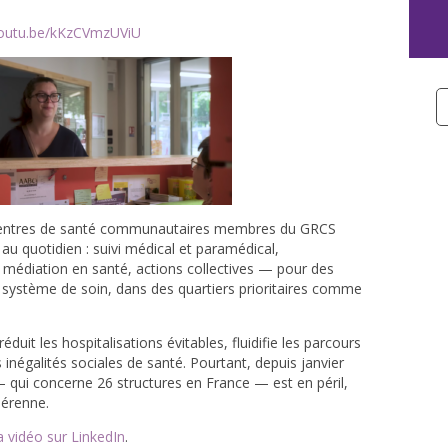
outu.be/kKzCVmzUViU
centres de santé communautaires membres du GRCS
u quotidien : suivi médical et paramédical,
édiation en santé, actions collectives — pour des
u système de soin, dans des quartiers prioritaires comme
réduit les hospitalisations évitables, fluidifie les parcours
s inégalités sociales de santé. Pourtant, depuis janvier
 qui concerne 26 structures en France — est en péril,
pérenne.
la vidéo sur LinkedIn
.