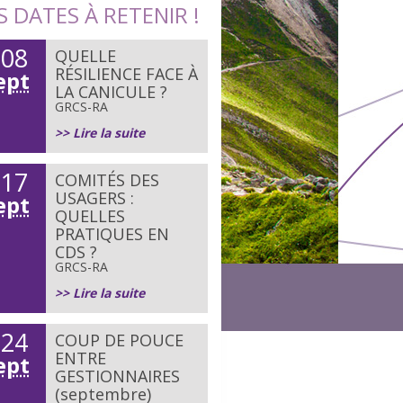
S DATES À RETENIR !
08
QUELLE
e
RÉSILIENCE FACE À
ept
LA CANICULE ?
GRCS-RA
>> Lire la suite
17
COMITÉS DES
e
USAGERS :
ept
QUELLES
PRATIQUES EN
CDS ?
GRCS-RA
>> Lire la suite
24
COUP DE POUCE
e
ENTRE
ept
GESTIONNAIRES
(septembre)