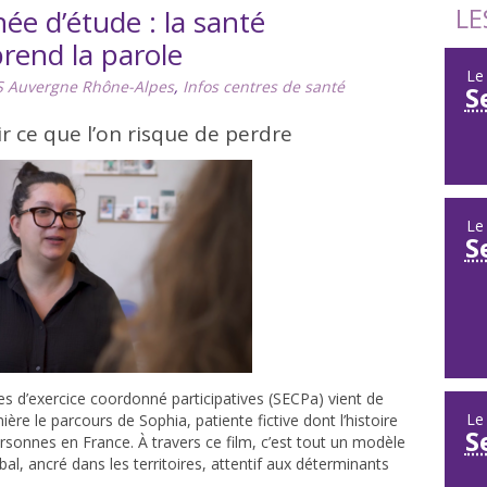
LE
ée d’étude : la santé
end la parole
L
 Auvergne Rhône-Alpes
,
Infos centres de santé
S
ir ce que l’on risque de perdre
L
S
res d’exercice coordonné participatives (SECPa) vient de
L
ère le parcours de Sophia, patiente fictive dont l’histoire
S
 personnes en France. À travers ce film, c’est tout un modèle
obal, ancré dans les territoires, attentif aux déterminants