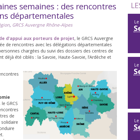
LE
aines semaines : des rencontres
ions départementales
L
égion
,
GRCS Auvergne Rhône-Alpes
S
de d’appui aux porteurs de projet
, le GRCS Auvergne
ée de rencontres avec les délégations départementales
s personnes chargées du suivi des dossiers des centres de
 déjà été ciblés : la Savoie, Haute-Savoie, l’Ardèche et
L
S
encontres
s
nomie
t, le GRCS
encontres
ntres de
L
 solidaire
S
conduire
et.