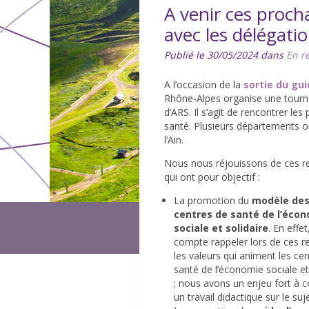
A venir ces proch
avec les délégat
Publié le 30/05/2024 dans
En r
A l’occasion de la
sortie du gui
Rhône-Alpes organise une tourn
d’ARS. Il s’agit de rencontrer le
santé. Plusieurs départements ont
l’Ain.
Nous nous réjouissons de ces r
qui ont pour objectif :
La promotion du
modèle de
centres de santé de l’éco
sociale et solidaire
. En effe
compte rappeler lors de ces r
les valeurs qui animent les ce
santé de l’économie sociale et
; nous avons un enjeu fort à 
un travail didactique sur le suj