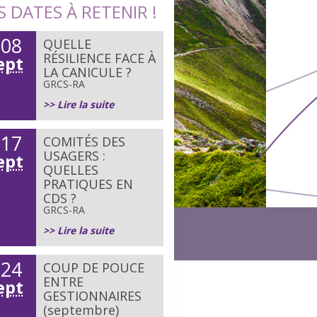
S DATES À RETENIR !
08
QUELLE
e
RÉSILIENCE FACE À
ept
LA CANICULE ?
GRCS-RA
>> Lire la suite
17
COMITÉS DES
e
USAGERS :
ept
QUELLES
PRATIQUES EN
CDS ?
GRCS-RA
>> Lire la suite
24
COUP DE POUCE
e
ENTRE
ept
GESTIONNAIRES
(septembre)