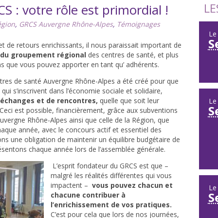
LE
 : votre rôle est primordial !
égion
,
GRCS Auvergne Rhône-Alpes
,
Témoignages
L
S
de retours enrichissants, il nous paraissait important de
du groupement régional
des centres de santé, et plus
ns que vous pouvez apporter en tant qu’ adhérents.
tres de santé Auvergne Rhône-Alpes a été créé pour que
 qui s’inscrivent dans l’économie sociale et solidaire,
d’échanges et de rencontres,
quelle que soit leur
L
S
. Ceci est possible, financièrement, grâce aux subventions
Auvergne Rhône-Alpes ainsi que celle de la Région, que
que année, avec le concours actif et essentiel des
ns une obligation de maintenir un équilibre budgétaire de
sentons chaque année lors de l’assemblée générale.
L’esprit fondateur du GRCS est que –
malgré les réalités différentes qui vous
impactent –
vous pouvez chacun et
L
S
chacune contribuer à
l’enrichissement de vos pratiques.
C’est pour cela que lors de nos journées,