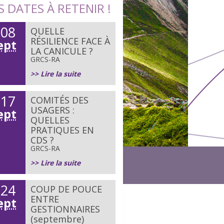
S DATES À RETENIR !
08
QUELLE
e
RÉSILIENCE FACE À
ept
LA CANICULE ?
GRCS-RA
>> Lire la suite
17
COMITÉS DES
e
USAGERS :
ept
QUELLES
PRATIQUES EN
CDS ?
GRCS-RA
>> Lire la suite
24
COUP DE POUCE
e
ENTRE
ept
GESTIONNAIRES
(septembre)