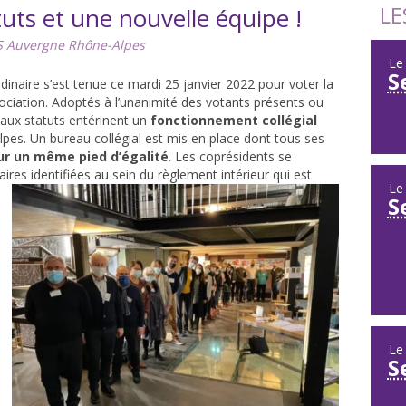
LE
ts et une nouvelle équipe !
 Auvergne Rhône-Alpes
L
S
inaire s’est tenue ce mardi 25 janvier 2022 pour voter la
sociation. Adoptés à l’unanimité des votants présents ou
eaux statuts entérinent un
fonctionnement collégial
es. Un bureau collégial est mis en place dont tous ses
ur un même pied d’égalité
. Les coprésidents se
ires identifiées au sein du règlement intérieur qui est
L
S
L
S