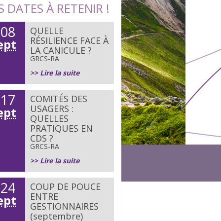
S DATES À RETENIR !
08
QUELLE
e
RÉSILIENCE FACE À
ept
LA CANICULE ?
GRCS-RA
>> Lire la suite
17
COMITÉS DES
e
USAGERS :
ept
QUELLES
PRATIQUES EN
CDS ?
GRCS-RA
>> Lire la suite
24
COUP DE POUCE
e
ENTRE
ept
GESTIONNAIRES
(septembre)