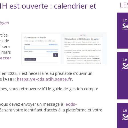
LE
IH est ouverte : calendrier et
L
égion
S
cice
es de
H sera
 3 mars
ecter
L
S
 en 2022, il est nécessaire au préalable d’ouvrir un
 l’ATIH :
https://e-cds.atih.sante.fr
.
hes, vous retrouverez ICI le guide de gestion compte
, vous devez envoyer un message à
ecds-
écisant votre identifiant d’accès à la plateforme et votre
L
S