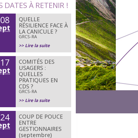
S DATES À RETENIR !
08
QUELLE
e
RÉSILIENCE FACE À
ept
LA CANICULE ?
GRCS-RA
>> Lire la suite
17
COMITÉS DES
e
USAGERS :
ept
QUELLES
PRATIQUES EN
CDS ?
GRCS-RA
>> Lire la suite
24
COUP DE POUCE
e
ENTRE
ept
GESTIONNAIRES
(septembre)