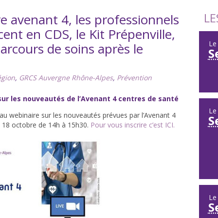
LE
re avenant 4, les professionnels
ent en CDS, le Kit Prépenville,
L
parcours de soins après le
S
égion
,
GRCS Auvergne Rhône-Alpes
,
Prévention
sur les nouveautés de l’Avenant 4 centres de santé
L
 au webinaire sur les nouveautés prévues par l’Avenant 4
S
di 18 octobre de 14h à 15h30.
Pour vous inscrire c’est ICI.
L
S