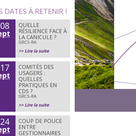
S DATES À RETENIR !
08
QUELLE
e
RÉSILIENCE FACE À
ept
LA CANICULE ?
GRCS-RA
>> Lire la suite
17
COMITÉS DES
e
USAGERS :
ept
QUELLES
PRATIQUES EN
CDS ?
GRCS-RA
>> Lire la suite
24
COUP DE POUCE
e
ENTRE
ept
GESTIONNAIRES