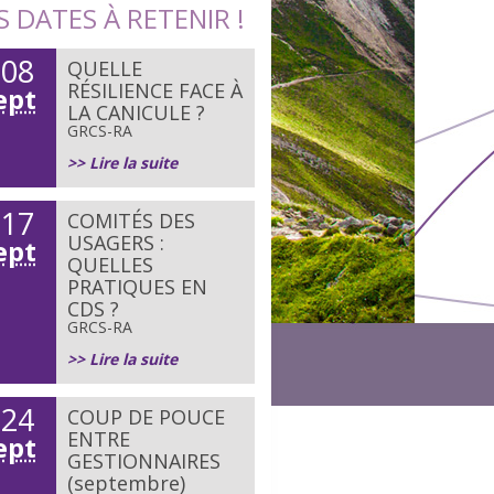
S DATES À RETENIR !
08
QUELLE
e
RÉSILIENCE FACE À
ept
LA CANICULE ?
GRCS-RA
>> Lire la suite
17
COMITÉS DES
e
USAGERS :
ept
QUELLES
PRATIQUES EN
CDS ?
GRCS-RA
>> Lire la suite
24
COUP DE POUCE
e
ENTRE
ept
GESTIONNAIRES
(septembre)