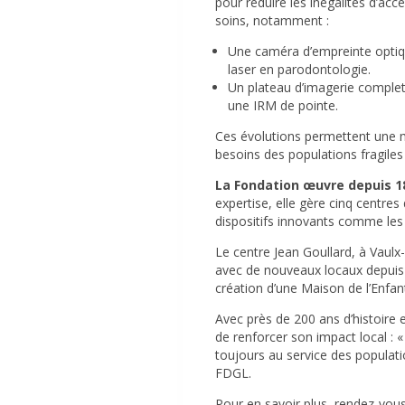
pour réduire les inégalités d’acc
soins, notamment :
Une caméra d’empreinte optiq
laser en parodontologie.
Un plateau d’imagerie comple
une IRM de pointe.
Ces évolutions permettent une m
besoins des populations fragiles 
La Fondation œuvre
depuis 1
expertise, elle gère cinq centre
dispositifs innovants comme les 
Le centre Jean Goullard, à Vaul
avec de nouveaux locaux depuis j
création d’une Maison de l’Enfan
Avec près de 200 ans d’histoire 
de renforcer son impact local : 
toujours au service des populat
FDGL.
Pour en savoir plus, rendez-vous