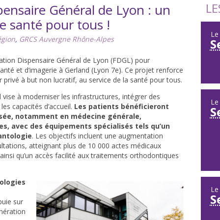
LE
pensaire Général de Lyon : un
e santé pour tous !
L
égion
,
GRCS Auvergne Rhône-Alpes
S
dation Dispensaire Général de Lyon (FDGL) pour
santé et d’imagerie à Gerland (Lyon 7e). Ce projet renforce
r privé à but non lucratif, au service de la santé pour tous.
 vise à moderniser les infrastructures, intégrer des
L
 les capacités d’accueil.
Les patients bénéficieront
S
misée, notamment en médecine générale,
es, avec des équipements spécialisés tels qu’un
antologie
. Les objectifs incluent une augmentation
ltations, atteignant plus de 10 000 actes médicaux
insi qu’un accès facilité aux traitements orthodontiques
ologies
L
S
puie sur
nération