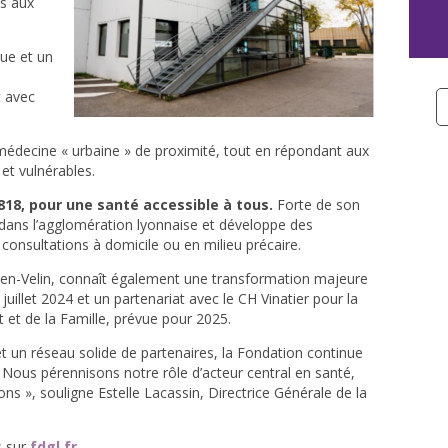
ès aux
ue et un
t avec
édecine « urbaine » de proximité, tout en répondant aux
et vulnérables.
818, pour une santé accessible à tous.
Forte de son
s dans l’agglomération lyonnaise et développe des
consultations à domicile ou en milieu précaire.
x-en-Velin, connaît également une transformation majeure
uillet 2024 et un partenariat avec le CH Vinatier pour la
t et de la Famille, prévue pour 2025.
et un réseau solide de partenaires, la Fondation continue
«
Nous pérennisons notre rôle d’acteur central en santé,
ions
», souligne Estelle Lacassin, Directrice Générale de la
 sur
fdgl.fr
.