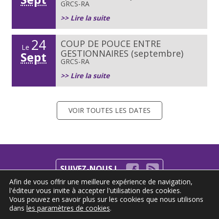
GRCS-RA
>> Lire la suite
24
COUP DE POUCE ENTRE
Le
GESTIONNAIRES (septembre)
Sept
GRCS-RA
>> Lire la suite
VOIR TOUTES LES DATES
SUIVEZ-NOUS !
Afin de vous offrir une meilleure expérience de navigation,
l'éditeur vous invite à accepter l'utilisation des cookies.
S'INSCRIRE À LA NEWSLETTER
Vous pouvez en savoir plus sur les cookies que nous utilisons
dans
les paramètres de cookies
.