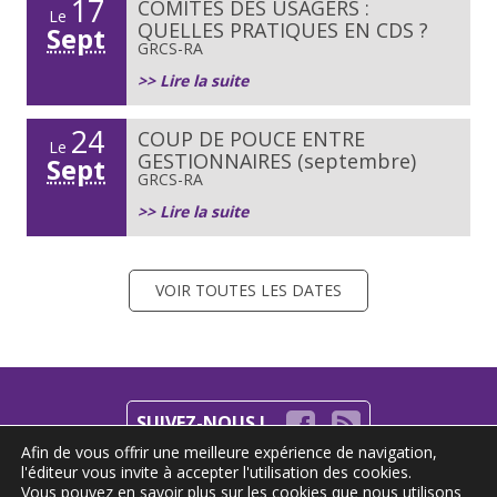
17
COMITÉS DES USAGERS :
Le
QUELLES PRATIQUES EN CDS ?
Sept
GRCS-RA
>> Lire la suite
24
COUP DE POUCE ENTRE
Le
GESTIONNAIRES (septembre)
Sept
GRCS-RA
>> Lire la suite
VOIR TOUTES LES DATES
SUIVEZ-NOUS !
Afin de vous offrir une meilleure expérience de navigation,
l'éditeur vous invite à accepter l'utilisation des cookies.
S'INSCRIRE À LA NEWSLETTER
Vous pouvez en savoir plus sur les cookies que nous utilisons