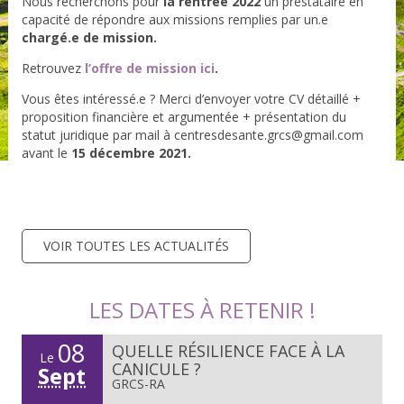
Nous recherchons pour
la rentrée 2022
un prestataire en
capacité de répondre aux missions remplies par un.e
chargé.e de mission.
Retrouvez
l’offre de mission ici
.
Vous êtes intéressé.e ? Merci d’envoyer votre CV détaillé +
proposition financière et argumentée + présentation du
statut juridique par mail à centresdesante.grcs@gmail.com
avant le
15 décembre 2021.
VOIR TOUTES LES ACTUALITÉS
LES DATES À RETENIR !
08
QUELLE RÉSILIENCE FACE À LA
Le
CANICULE ?
Sept
GRCS-RA