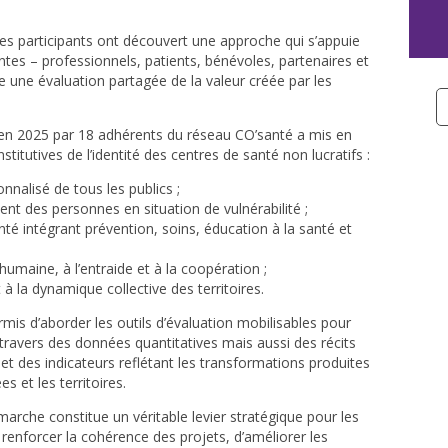
 les participants ont découvert une approche qui s’appuie
ntes – professionnels, patients, bénévoles, partenaires et
re une évaluation partagée de la valeur créée par les
 en 2025 par 18 adhérents du réseau CO’santé
a mis en
titutives de l’identité des centres de santé non lucratifs :
onnalisé de tous les publics ;
nt des personnes en situation de vulnérabilité ;
té intégrant prévention, soins, éducation à la santé et
 humaine, à l’entraide et à la coopération ;
t à la dynamique collective des territoires.
is d’aborder les outils d’évaluation mobilisables pour
 à travers des données quantitatives mais aussi des récits
t des indicateurs reflétant les transformations produites
 et les territoires.
marche constitue un véritable levier stratégique pour les
 renforcer la cohérence des projets, d’améliorer les