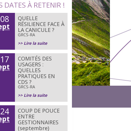
S DATES À RETENIR !
08
QUELLE
e
RÉSILIENCE FACE À
ept
LA CANICULE ?
GRCS-RA
>> Lire la suite
17
COMITÉS DES
e
USAGERS :
ept
QUELLES
PRATIQUES EN
CDS ?
GRCS-RA
>> Lire la suite
24
COUP DE POUCE
e
ENTRE
ept
GESTIONNAIRES
(septembre)