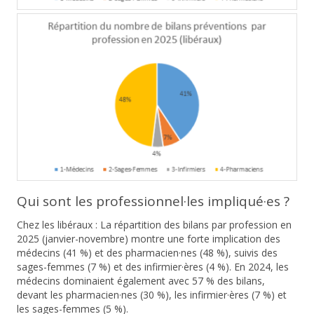
Qui sont les professionnel·les impliqué·es ?
Chez les libéraux :
La répartition des bilans par profession en
2025
(janvier-novembre) montre une forte implication des
médecins (41 %)
et des
pharmacien·nes (48 %)
, suivis des
sages-femmes (7 %)
et des
infirmier·ères (4 %)
. En
2024
, les
médecins dominaient également avec
57 %
des bilans,
devant les pharmacien·nes (30 %), les infirmier·ères (7 %) et
les sages-femmes (5 %).