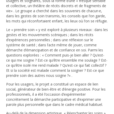
usagers et soignants, sous la forme d’une «
fresque sensible
et collective, un théâtre de récits discrets et de fragments de
vie
« . Le groupe a cherché dans les souvenirs de chacun·e,
dans les gestes de soin transmis, les conseils que l’on garde,
les mots qui réconfortaient enfant, les lieux où l’on se réfugie.
Le « prendre soin » y est exploré à plusieurs niveaux : dans les
gestes et les mouvements scéniques ; dans les récits
d’expériences personnelles ; dans une réflexion sur le
système de santé ; dans l’acte même de jouer, comme
démarche d’émancipation et de confiance en soi. Parmi les
questions explorées : «
Comment puis-je bien aller ? Qu’est-
ce qui me soigne ? Est-ce qu’être ensemble me soulage ? Est-
ce qu’être isolé me rend malade ? Qu’est-ce qui fait collectif ?
Et si la société est malade comment la soigner ? Est-ce que
prendre soin des autres nous soigne ?
« .
Pour les usagers, le projet a constitué un espace de lien
social, générateur de bien-être et d’énergie positive. Pour les
professionnels, il a été l’occasion d’expérimenter
concrètement la démarche participative et d’exprimer une
parole plus personnelle que dans le cadre médical habituel.
Au-delà de la dimension artistique, « Réenchanter les soins »