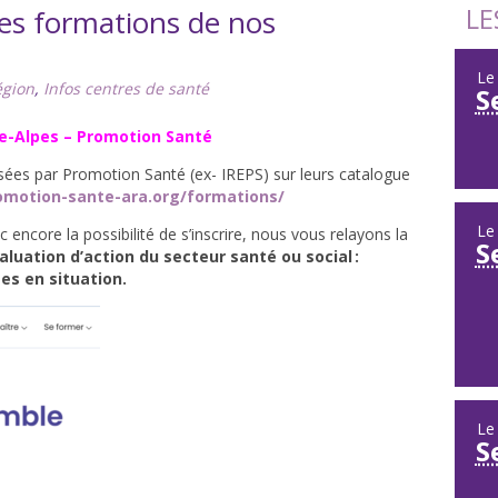
LE
des formations de nos
L
égion
,
Infos centres de santé
S
e-Alpes – Promotion Santé
ées par Promotion Santé (ex- IREPS) sur leurs catalogue
omotion-sante-ara.org/formations/
L
 encore la possibilité de s’inscrire, nous vous relayons la
S
luation d’action du secteur santé ou social :
es en situation.
L
S