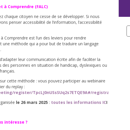
 et à Comprendre (FALC)
hez chaque citoyen ne cesse de se développer. Si nous
ns penser accessibilité de l’information, l’accessibilité
 à Comprendre est l’un des leviers pour rendre
st une méthode qui a pour but de traduire un langage
é.
’adapter leur communication écrite afin de faciliter la
 des personnes en situation de handicap, dyslexiques ou
français.
 sur cette méthode : vous pouvez participer au webinaire
er du replay :
eting/register/TpcLJ0nUSsSUq2s7ETQE9A#/registration
rganisée
le 26 mars 2025
:
toutes les informations IC
I
s intéresse ?