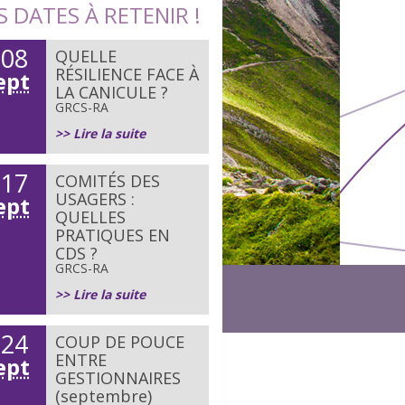
S DATES À RETENIR !
08
QUELLE
e
RÉSILIENCE FACE À
ept
LA CANICULE ?
GRCS-RA
>> Lire la suite
17
COMITÉS DES
e
USAGERS :
ept
QUELLES
PRATIQUES EN
CDS ?
GRCS-RA
>> Lire la suite
24
COUP DE POUCE
e
ENTRE
ept
GESTIONNAIRES
(septembre)