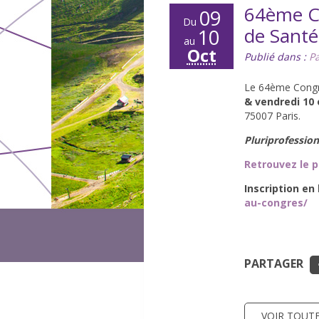
64ème Co
09
Du
de Santé
10
au
Oct
Publié dans :
Pa
Le 64ème Congrè
& vendredi 10 
75007 Paris.
Pluriprofessionn
Retrouvez le 
Inscription en
au-congres/
PARTAGER
VOIR TOUTE