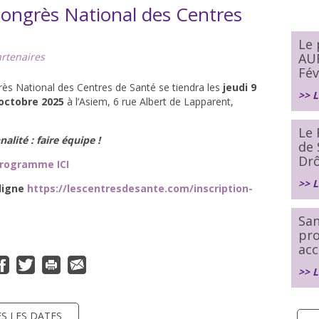
ngrès National des Centres
Le
rtenaires
AU
Fév
s National des Centres de Santé se tiendra les
jeudi 9
>> L
octobre 2025
à l’Asiem, 6 rue Albert de Lapparent,
Le 
alité : faire équipe !
de 
Dr
programme ICI
>> L
 ligne
https://lescentresdesante.com/inscription-
San
pr
acc
>> L
S LES DATES