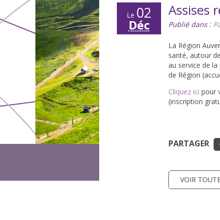
Assises r
02
Le
Déc
Publié dans :
Pa
La Région Auver
santé, autour d
au service de la
de Région (accue
Cliquez ici
pour v
(inscription grat
PARTAGER
VOIR TOUTE