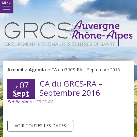
MENU
Accueil
>
Agenda
>
CA du GRCS-RA – Septembre 2016
CA du GRCS-RA –
07
Le
Septembre 2016
Sept
Publié dans :
GRCS-RA
VOIR TOUTES LES DATES