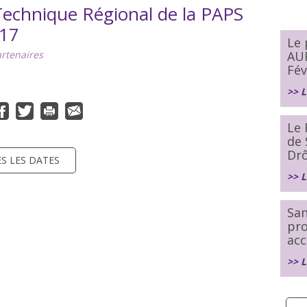
echnique Régional de la PAPS
017
Le
rtenaires
AU
Fév
>> L
Le 
de 
Dr
S LES DATES
>> L
San
pr
acc
>> L