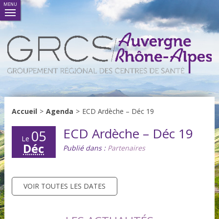
MENU
Accueil
>
Agenda
>
ECD Ardèche – Déc 19
ECD Ardèche – Déc 19
05
Le
Déc
Publié dans :
Partenaires
VOIR TOUTES LES DATES