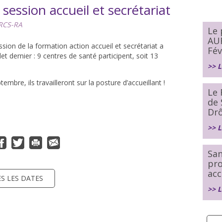
– session accueil et secrétariat
RCS-RA
Le
AU
sion de la formation action accueil et secrétariat a
Fév
let dernier : 9 centres de santé participent, soit 13
>> L
embre, ils travailleront sur la posture d’accueillant !
Le 
de 
Dr
>> L
San
pr
acc
S LES DATES
>> L