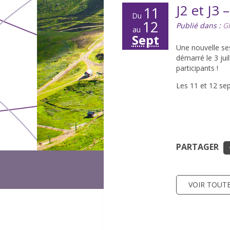
J2 et J3 
11
Du
12
Publié dans :
G
au
Sept
Une nouvelle ses
démarré le 3 juil
participants !
Les 11 et 12 sept
PARTAGER
VOIR TOUTE