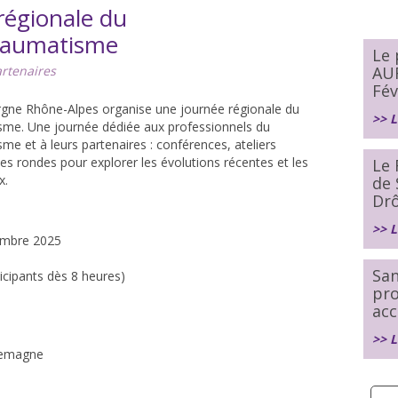
régionale du
raumatisme
Le
rtenaires
AU
Fév
gne Rhône-Alpes organise une journée régionale du
>> L
me. Une journée dédiée aux professionnels du
e et à leurs partenaires : conférences, ateliers
les rondes pour explorer les évolutions récentes et les
Le 
x.
de 
Dr
>> L
embre 2025
San
ticipants dès 8 heures)
pr
acc
>> L
lemagne