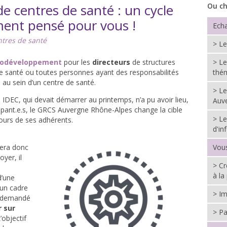
de centres de santé : un cycle
Ou ch
ent pensé pour vous !
Echa
ntres de santé
> L
odéveloppement
pour les
directeurs
de structures
> Le
de santé ou toutes personnes ayant des responsabilités
thé
 au sein d’un centre de santé.
> Le
 IDEC, qui devait démarrer au printemps, n’a pu avoir lieu,
Auv
ipant.e.s, le GRCS Auvergne Rhône-Alpes change la cible
> Le
tours de ses adhérents.
d'in
era donc
Vou
yer, il
> Cr
à la
d’une
un cadre
> Im
ra demandé
 sur
> Pa
’objectif