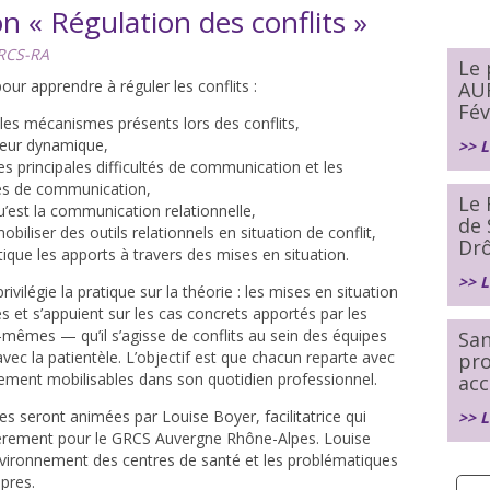
n « Régulation des conflits »
RCS-RA
Le
ur apprendre à réguler les conflits :
AU
Fév
 les mécanismes présents lors des conflits,
leur dynamique,
>> L
s principales difficultés de communication et les
pes de communication,
Le 
qu’est la communication relationnelle,
de 
biliser des outils relationnels en situation de conflit,
Dr
ique les apports à travers des mises en situation.
>> L
vilégie la pratique sur la théorie : les mises en situation
 et s’appuient sur les cas concrets apportés par les
-mêmes — qu’il s’agisse de conflits au sein des équipes
San
vec la patientèle. L’objectif est que chacun reparte avec
pr
tement mobilisables dans son quotidien professionnel.
acc
ées seront animées par
Louise Boyer
, facilitatrice qui
>> L
lièrement pour le GRCS Auvergne Rhône-Alpes. Louise
environnement des centres de santé et les problématiques
opres.