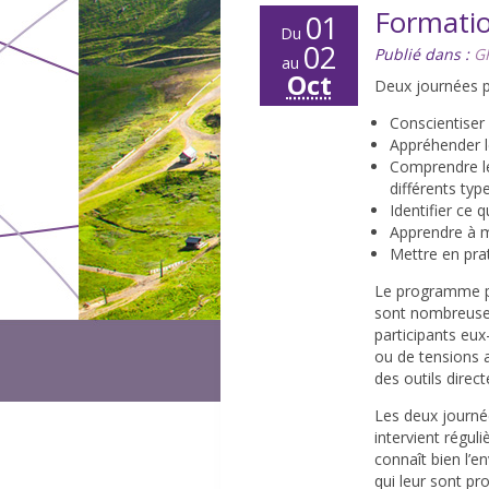
Formatio
01
Du
02
Publié dans :
G
au
Oct
Deux journées po
Conscientiser
Appréhender 
Comprendre le
différents ty
Identifier ce 
Apprendre à mo
Mettre en prat
Le programme pri
sont nombreuses
participants eux
ou de tensions a
des outils direc
Les deux journ
intervient régu
connaît bien l’
qui leur sont pr